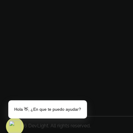
DevLight
Technology solutions providers
En DevLight creamos experiencias
interactivas y desarrollamos software
innovador especializado en soluciones
educativas, VR/AR, análisis de datos e
infraestructuras de alta disponibilidad.
Hola 👋, ¿En que te puedo ayudar?
© 2026 DevLight. All rights reserved.