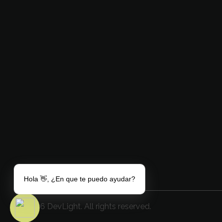
DevLight
Technology solutions providers
En DevLight creamos experiencias
interactivas y desarrollamos software
innovador especializado en soluciones
educativas, VR/AR, análisis de datos e
infraestructuras de alta disponibilidad.
Hola 👋, ¿En que te puedo ayudar?
© 2026 DevLight. All rights reserved.